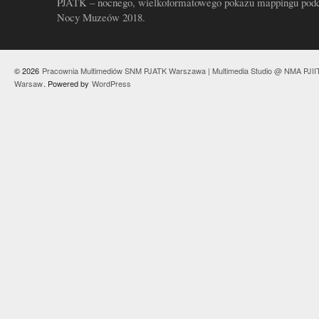
PJATK – nocnego, wielkoformatowego pokazu mappingu pod
Nocy Muzeów 2018.
© 2026
Pracownia Multimediów SNM PJATK Warszawa | Multimedia Studio @ NMA PJII
Warsaw
. Powered by
WordPress