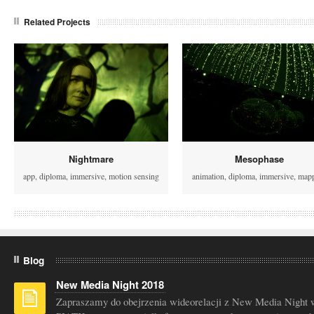
Related Projects
Nightmare
Mesophase
app
,
diploma
,
immersive
,
motion sensing
animation
,
diploma
,
immersive
,
map
Blog
New Media Night 2018
Zapraszamy do obejrzenia wideorelacji z New Media Night 