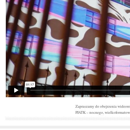
Zapraszamy do obejrzenia wideore
PJATK – nocnego, wielkoformato