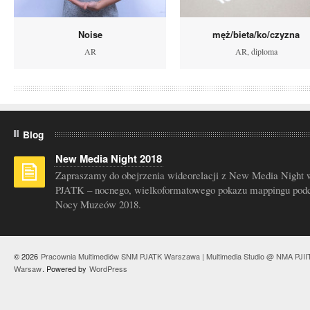
Noise
męż/bieta/ko/czyzna
AR
AR
,
diploma
Blog
New Media Night 2018
Zapraszamy do obejrzenia wideorelacji z New Media Night 
PJATK – nocnego, wielkoformatowego pokazu mappingu pod
Nocy Muzeów 2018.
© 2026
Pracownia Multimediów SNM PJATK Warszawa | Multimedia Studio @ NMA PJII
Warsaw
. Powered by
WordPress