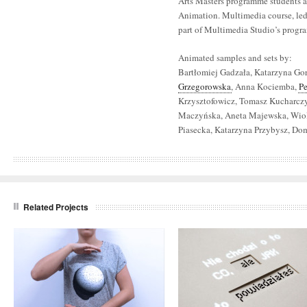
Arts Masters programme students as
Animation. Multimedia course, led
part of Multimedia Studio’s progr
Animated samples and sets by:
Bartłomiej Gadzała, Katarzyna Go
Grzegorowska
, Anna Kociemba,
Pe
Krzysztofowicz, Tomasz Kucharczy
Maczyńska, Aneta Majewska, Wiol
Piasecka, Katarzyna Przybysz, Do
Related Projects