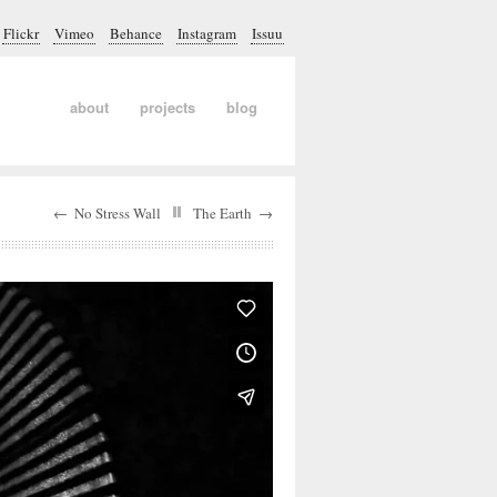
Flickr
Vimeo
Behance
Instagram
Issuu
about
projects
blog
←
No Stress Wall
The Earth
→