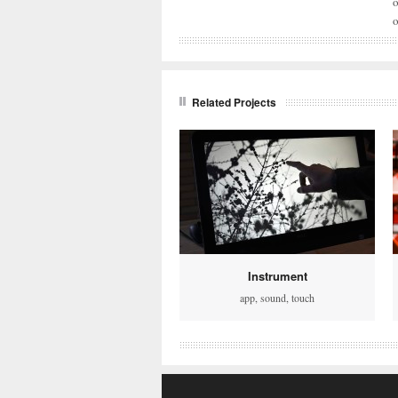
o
Related Projects
Instrument
app
,
sound
,
touch