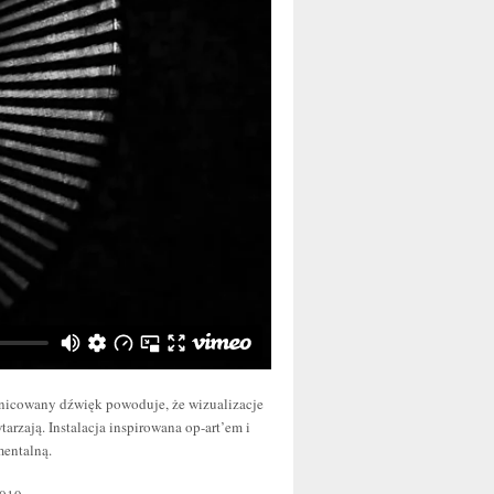
nicowany dźwięk powoduje, że wizualizacje
entalną.