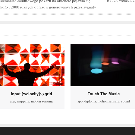
Hubert Wencel, 
siemnasto-minutowego pokazu na obiekcie pojawia się
około 72000 różnych obrazów generowanych przez sygnały
Input [:velocity]>>grid
Touch The Music
app
,
mapping
,
motion sensing
app
,
diploma
,
motion sensing
,
sound