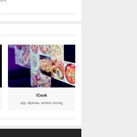
2019
iCook
app
,
diploma
,
motion sensing