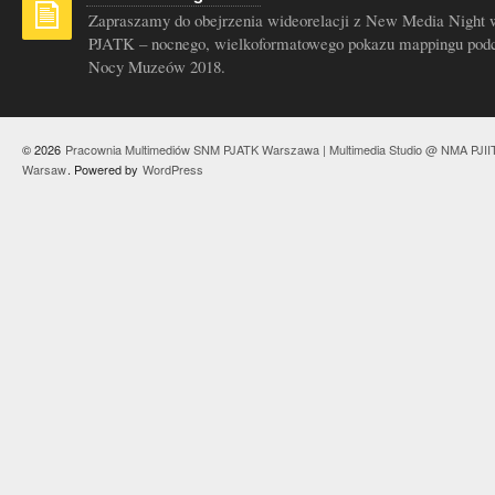
Zapraszamy do obejrzenia wideorelacji z New Media Night 
PJATK – nocnego, wielkoformatowego pokazu mappingu pod
Nocy Muzeów 2018.
© 2026
Pracownia Multimediów SNM PJATK Warszawa | Multimedia Studio @ NMA PJII
Warsaw
. Powered by
WordPress