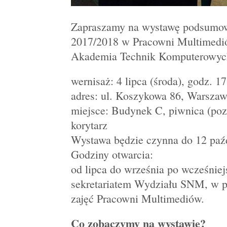
Zapraszamy na wystawę podsumow
2017/2018 w Pracowni Multimedi
Akademia Technik Komputerowyc
wernisaż: 4 lipca (środa), godz. 1
adres: ul. Koszykowa 86, Warsza
miejsce: Budynek C, piwnica (pozi
korytarz
Wystawa będzie czynna do 12 paźd
Godziny otwarcia:
od lipca do września po wcześniej
sekretariatem Wydziału SNM, w p
zajęć Pracowni Multimediów.
Co zobaczymy na wystawie?