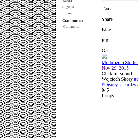
pattern
seigaiha
square
Comments:
Comments