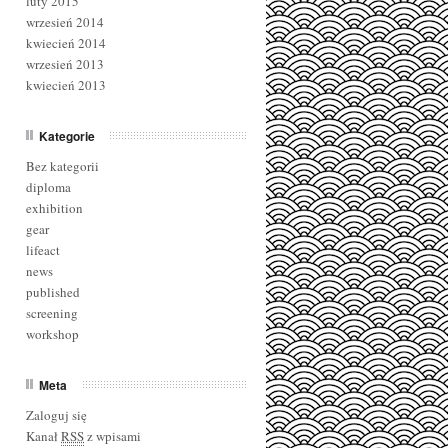
luty 2015
wrzesień 2014
kwiecień 2014
wrzesień 2013
kwiecień 2013
Kategorie
Bez kategorii
diploma
exhibition
gear
lifeact
news
published
screening
workshop
Meta
Zaloguj się
Kanał
RSS
z wpisami