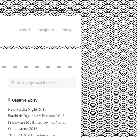
Flickr
Vimeo
Behance
Instagram
Issuu
about
projects
blog
Ostatnie wpisy
New Media Night 2018
Patchlab Digital Art Festival 2018
Pracownia Multimediów na Poznań
Game Arena 2018
2018/2019 MUT admissions