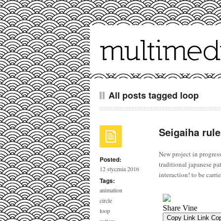
All posts tagged loop
Seigaiha rul
New project in progress
Posted:
traditional japanese pa
12 stycznia 2016
interaction! to be carr
Tags:
animation
circle
loop