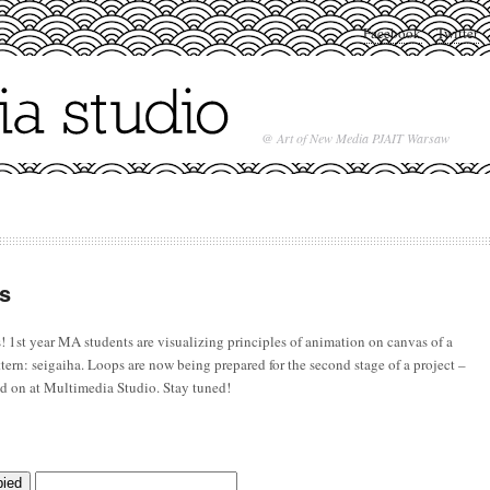
Facebook
Twitter
@ Art of New Media PJAIT Warsaw
es
! 1st year MA students are visualizing principles of animation on canvas of a
ttern: seigaiha. Loops are now being prepared for the second stage of a project –
ied on at Multimedia Studio. Stay tuned!